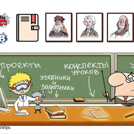
ᅠ
тябрь