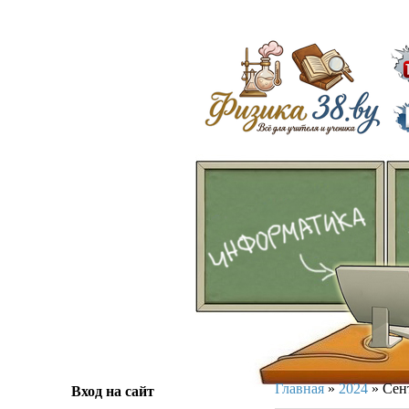
ᅠᅠ
Главная
»
2024
»
Сен
Вход на сайт