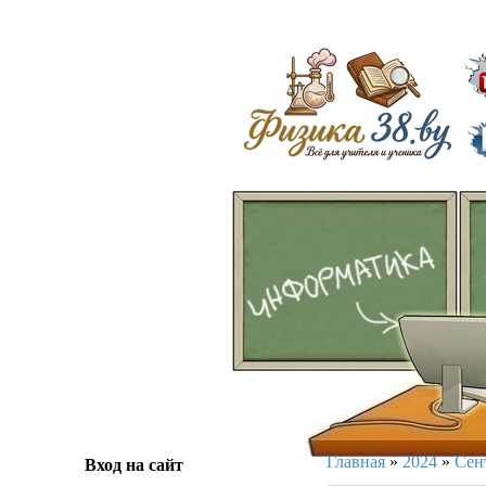
ᅠᅠ
Главная
»
2024
»
Сен
Вход на сайт