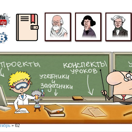
ᅠ
тябрь
»
02