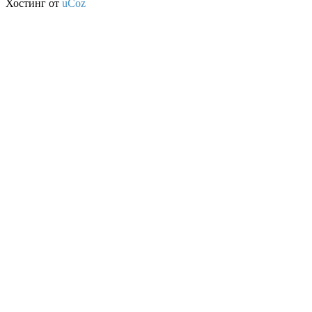
Хостинг от
uCoz